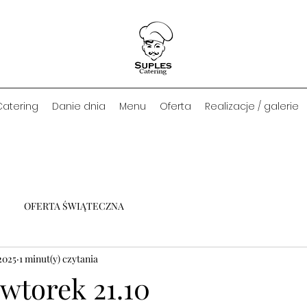
Catering
Danie dnia
Menu
Oferta
Realizacje / galerie
OFERTA ŚWIĄTECZNA
2025
1 minut(y) czytania
wtorek 21.10