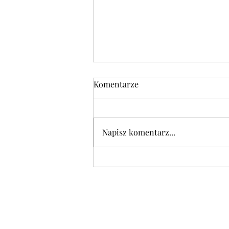
Komentarze
Napisz komentarz...
POLECAMY w czwartek
06.08.