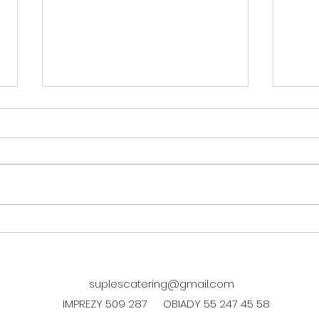
DANIE FIT w czwartek 06.08.
DANI
06.0
suplescatering@gmail.com
IMPREZY 509 287
OBIADY 55 247 45 58