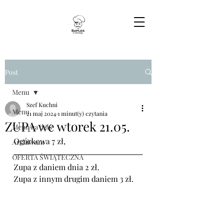
Post
Menu
Szef Kuchni
Menu
21 maj 2024
1 minut(y) czytania
ZUPA we wtorek 21.05.
Menu na dziś
Ogórkowa 7 zł,
Archiwum
OFERTA ŚWIĄTECZNA
Zupa z daniem dnia 2 zł.
Zupa z innym drugim daniem 3 zł.