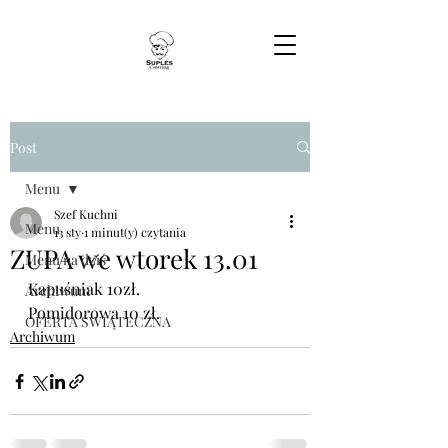
Post
Menu
Szef Kuchni
Menu
13 sty
1 minut(y) czytania
ZUPA we wtorek 13.01
Menu na dziś
Kapuśniak 10zł.
Archiwum
Pomidorowa 10 zł. 
OFERTA ŚWIĄTECZNA
Archiwum