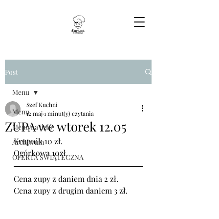
Post
Menu
Szef Kuchni
Menu
12 maj
1 minut(y) czytania
ZUPA we wtorek 12.05
Menu na dziś
Krupnik 10 zł.
Archiwum
Ogórkowa 10zł.
OFERTA ŚWIĄTECZNA
Cena zupy z daniem dnia 2 zł.
Cena zupy z drugim daniem 3 zł.