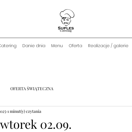
Catering
Danie dnia
Menu
Oferta
Realizacje / galerie
OFERTA ŚWIĄTECZNA
2025
1 minut(y) czytania
wtorek 02.09.