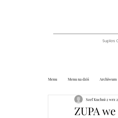
Suples 
Menu
Menu na dziś
Archiwum
Szef Kuchni
2 wrz 
ZUPA we 