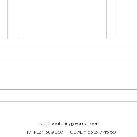
DANIE FIT w środę 05.08
suplescatering@gmail.com
IMPREZY 509 287
OBIADY 55 247 45 58