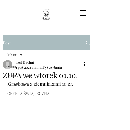
Post
Menu
Szef Kuchni
Menu
1 paź 2024
1 minut(y) czytania
ZUPA we wtorek 01.10.
Menu na dziś
Grzybowa z ziemniakami 10 zł.
Archiwum
OFERTA ŚWIĄTECZNA