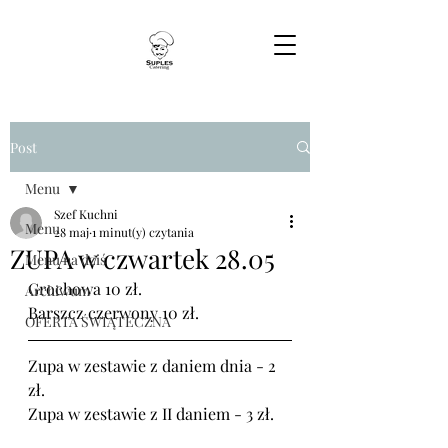
Post
Menu
Szef Kuchni
Menu
28 maj
1 minut(y) czytania
ZUPA w czwartek 28.05
Menu na dziś
Grochowa 10 zł.
Archiwum
Barszcz czerwony 10 zł.
OFERTA ŚWIĄTECZNA
Zupa w zestawie z daniem dnia - 2 
zł.
Zupa w zestawie z II daniem - 3 zł.