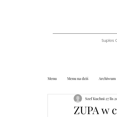
Suples 
Menu
Menu na dziś
Archiwum
Szef Kuchni
27 lis 
ZUPA w c