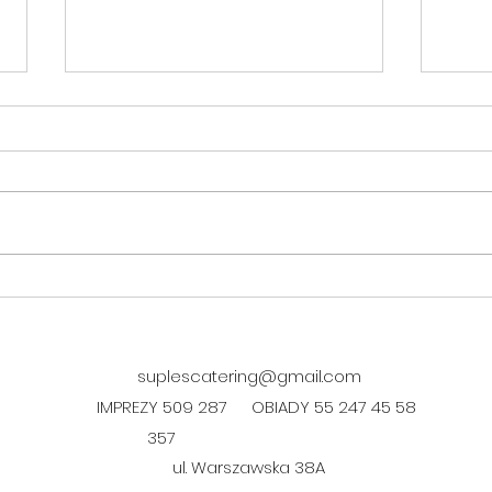
DANIE FIT w środę 05.08
suplescatering@gmail.com
IMPREZY 509 287
OBIADY 55 247 45 58
357
ul. Warszawska 38A