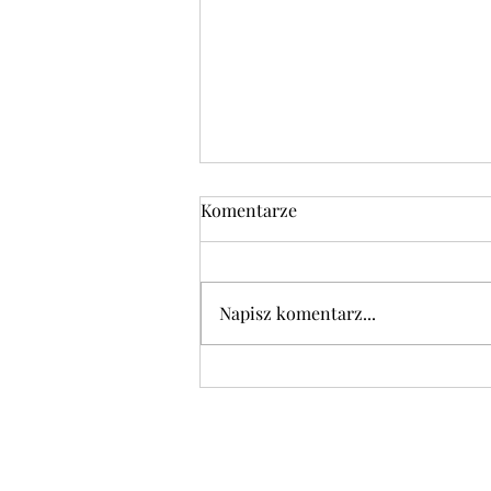
DANIE FIT we wtorek 04.08.
Komentarze
Pierś faszerowana suszonymi
pomidorami i mozzarellą 30 zł.
Napisz komentarz...