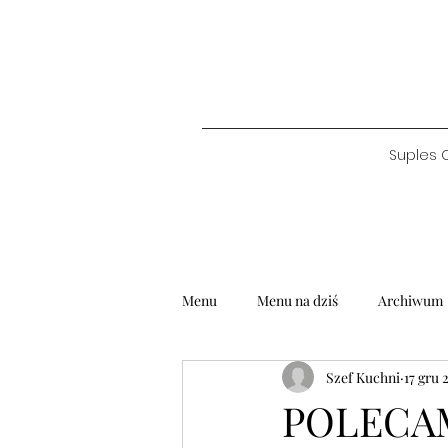
Suples 
Menu
Menu na dziś
Archiwum
Szef Kuchni
17 gru 
POLECAMY