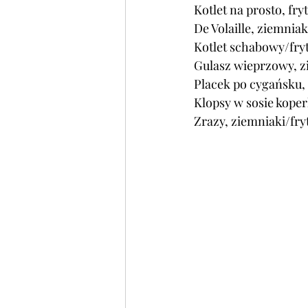
Kotlet na prosto, fry
De Volaille, ziemnia
Kotlet schabowy
/fry
Gulasz wieprzowy, zi
Placek po cygańsku, 
Klopsy w sosie koper
Zrazy, ziemniaki/fry