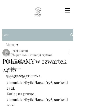
Post
Menu
Szef Kuchni
Menu
24 paź 2024
1 minut(y) czytania
POLECAMY w czwartek
Menu na dziś
24.10
Archiwum
OFERTA ŚWIĄTECZNA
De Volaille, 
ziemniaki/frytki/kasza/ryż, surówki
27 zł,
Kotlet na prosto , 
ziemniaki/frytki/kasza/ryż, surówki 
30 zł,