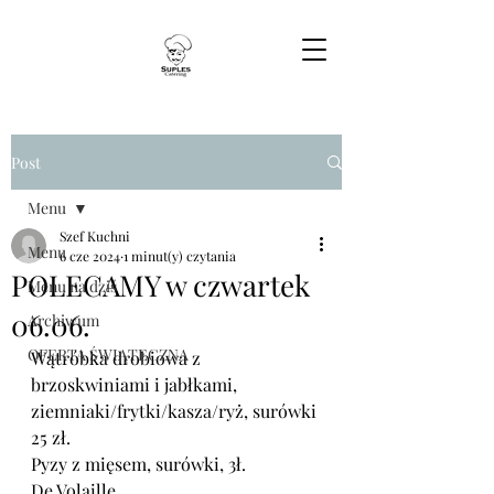
Post
Menu
Szef Kuchni
Menu
6 cze 2024
1 minut(y) czytania
POLECAMY w czwartek
Menu na dziś
06.06.
Archiwum
OFERTA ŚWIĄTECZNA
Wątróbka drobiowa z 
brzoskwiniami i jabłkami, 
ziemniaki/frytki/kasza/ryż, surówki 
25 zł.
Pyzy z mięsem, surówki, 3ł.
De Volaille, 