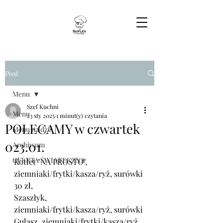
Post
Menu
Szef Kuchni
Menu
23 sty 2025
1 minut(y) czytania
POLECAMY w czwartek
Menu na dziś
023.01.
Archiwum
OFERTA ŚWIĄTECZNA
Kotlet "NA PROSTO", 
ziemniaki/frytki/kasza/ryż, surówki 
30 zł,
Szaszłyk, 
ziemniaki/frytki/kasza/ryż, surówki
Gulasz, ziemniaki/frytki/kasza/ryż, 