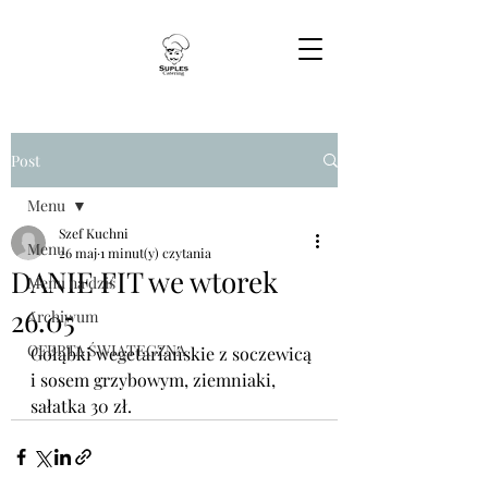
Post
Menu
Szef Kuchni
Menu
26 maj
1 minut(y) czytania
DANIE FIT we wtorek
Menu na dziś
26.05
Archiwum
OFERTA ŚWIĄTECZNA
Gołąbki wegetariańskie z soczewicą 
i sosem grzybowym, ziemniaki, 
sałatka 30 zł.