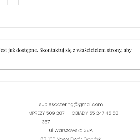
st już dostępne. Skontaktuj się z właścicielem strony, aby
DANIE FIT w czwartek 06.08.
DANI
06.0
suplescatering@gmail.com
IMPREZY 509 287
OBIADY 55 247 45 58
357
ul. Warszawska 38A
​82-100 Nowy Dwór Gdański