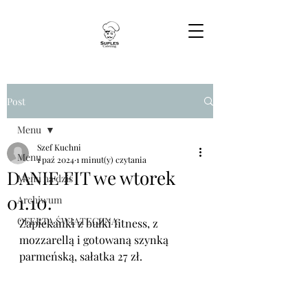
Post
Menu
Szef Kuchni
Menu
1 paź 2024
1 minut(y) czytania
DANIE FIT we wtorek
Menu na dziś
01.10.
Archiwum
OFERTA ŚWIĄTECZNA
Zapiekanki z bułki fitness, z 
mozzarellą i gotowaną szynką 
parmeńską, sałatka 27 zł.