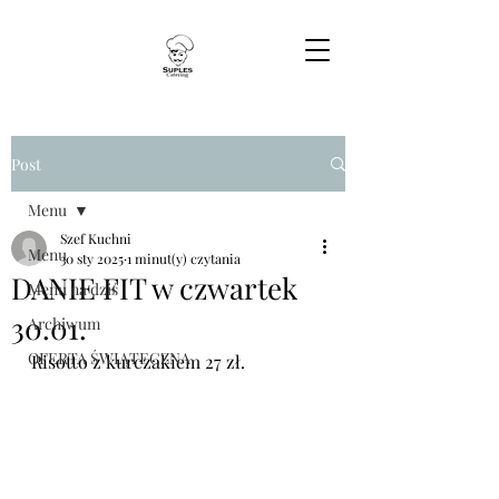
Post
Menu
Szef Kuchni
Menu
30 sty 2025
1 minut(y) czytania
DANIE FIT w czwartek
Menu na dziś
30.01.
Archiwum
OFERTA ŚWIĄTECZNA
Risotto z kurczakiem 27 zł.