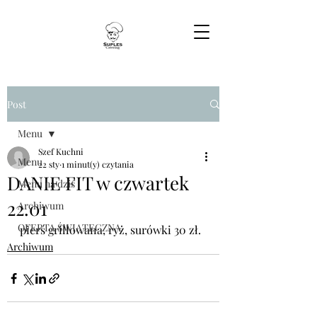
Post
Menu
Szef Kuchni
Menu
22 sty
1 minut(y) czytania
DANIE FIT w czwartek
Menu na dziś
22.01
Archiwum
OFERTA ŚWIĄTECZNA
pierś grillowana, ryż, surówki 30 zł.
Archiwum