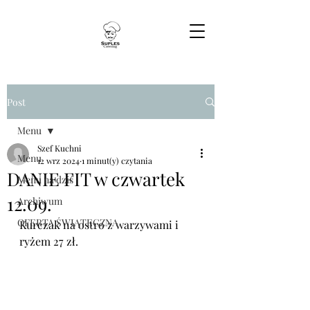
Post
Menu
Szef Kuchni
Menu
12 wrz 2024
1 minut(y) czytania
DANIE FIT w czwartek
Menu na dziś
12.09.
Archiwum
OFERTA ŚWIĄTECZNA
Kurczak na ostro z warzywami i 
ryżem 27 zł.