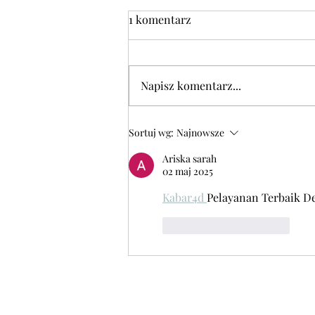
1 komentarz
Napisz komentarz...
DANIE DNIA w środę 05.08
Sortuj wg:
Najnowsze
Ariska sarah
02 maj 2025
Kabar4d 
Pelayanan Terbaik De
Polub
Odpowiedz