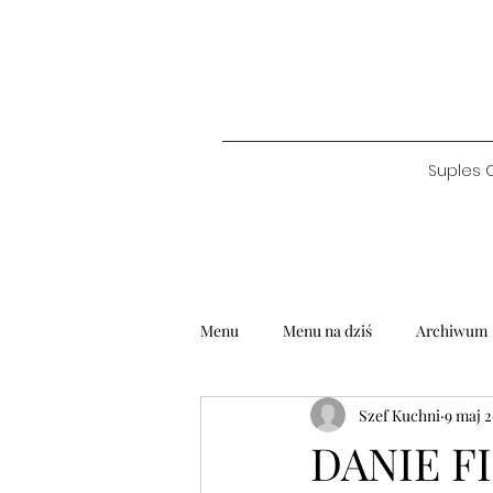
Suples 
Menu
Menu na dziś
Archiwum
Szef Kuchni
9 maj 
DANIE FI