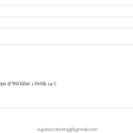
DANIE FIT w środę 05.08
po & Wd Kilat 3 Detik 24/7
.
suplescatering@gmail.com