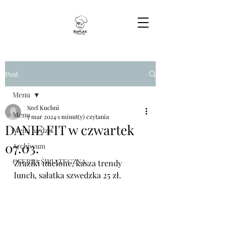
Post
Menu
Szef Kuchni
Menu
7 mar 2024
1 minut(y) czytania
DANIE FIT w czwartek
Menu na dziś
07.03.
Archiwum
OFERTA ŚWIĄTECZNA
Zraziki mielone, kasza trendy 
lunch, sałatka szwedzka 25 zł.