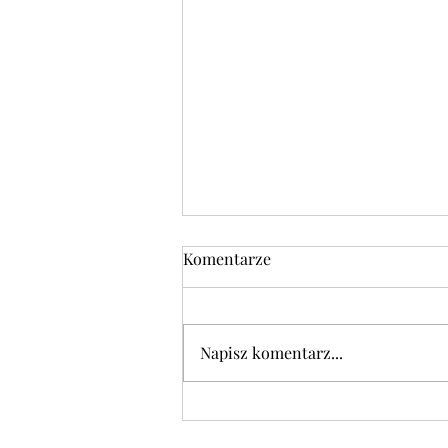
Komentarze
Napisz komentarz...
POLECAMY w czwartek
06.08.