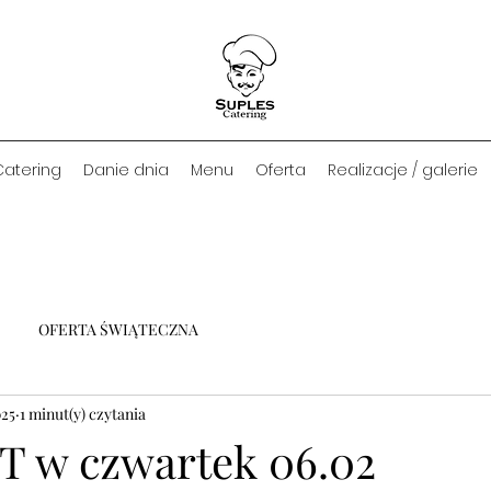
Catering
Danie dnia
Menu
Oferta
Realizacje / galerie
OFERTA ŚWIĄTECZNA
025
1 minut(y) czytania
T w czwartek 06.02