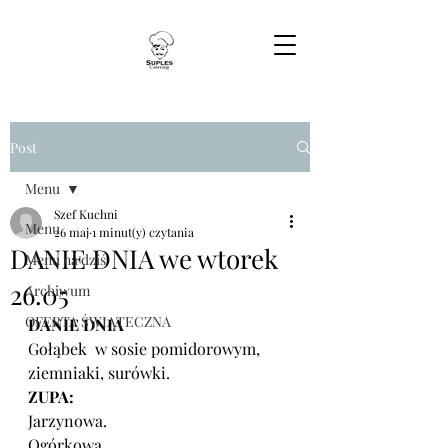
Post
Menu
Szef Kuchni
Menu
26 maj
1 minut(y) czytania
DANIE DNIA we wtorek
Menu na dziś
26.05
Archiwum
OFERTA ŚWIĄTECZNA
DANIE DNIA
Gołąbek  w sosie pomidorowym, 
ziemniaki, surówki.
ZUPA:
Jarzynowa.
Ogórkowa.