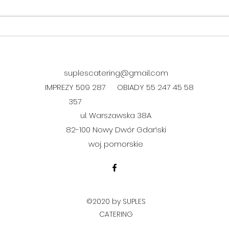
DANIE FIT w czwartek 06.08.
DANI
06.0
suplescatering@gmail.com
IMPREZY 509 287
OBIADY 55 247 45 58
357
ul. Warszawska 38A
​82-100 Nowy Dwór Gdański
woj. pomorskie
©2020 by SUPLES
CATERING