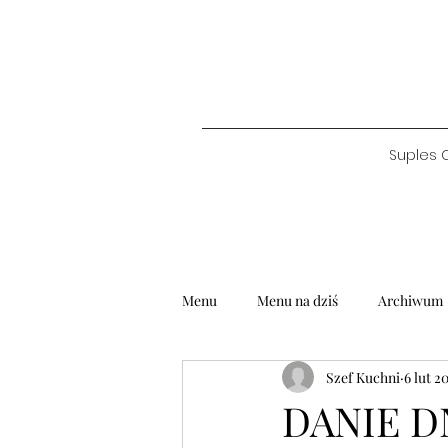
Suples 
Menu
Menu na dziś
Archiwum
Szef Kuchni
6 lut 2
DANIE DN