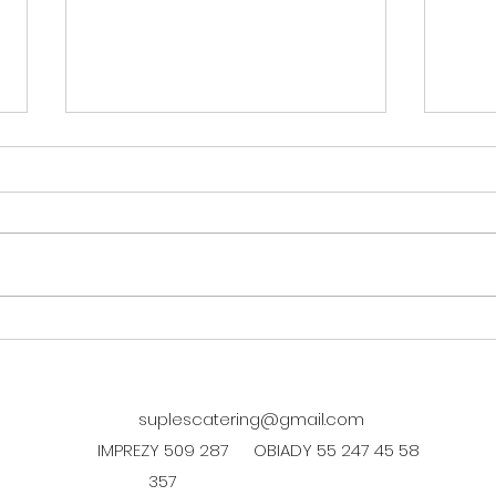
DANIE FIT w czwartek 06.08.
DANI
06.0
suplescatering@gmail.com
IMPREZY 509 287
OBIADY 55 247 45 58
357