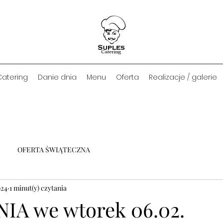
Catering
Danie dnia
Menu
Oferta
Realizacje / galerie
OFERTA ŚWIĄTECZNA
024
1 minut(y) czytania
IA we wtorek 06.02.