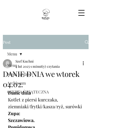
Post
Menu
Szef Kuchni
Menu
4 lut 2025
1 minut(y) czytania
DANIE DNIA we wtorek
Menu na dziś
04.02.
Archiwum
OFERTA ŚWIĄTECZNA
Danie dnia
Kotlet z piersi kurczaka, 
ziemniaki/frytki/kasza/ryż, surówki
Zupa:
Szczawiowa. 
Pomidorowa. 