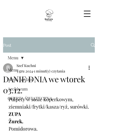
Post
Menu
Szef Kuchni
Menu
3 gru 2024
1 minut(y) czytania
DANIE DNIA we wtorek
Menu na dziś
03.12.
Archiwum
OFERTA ŚWIĄTECZNA
Pulpety w sosie koperkowym, 
ziemniaki/frytki/kasza/ryż, surówki.
ZUPA
Żurek.
Pomidorowa.