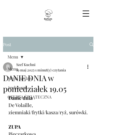
Post
Menu
Szef Kuchni
Menu
19 maj 2025
1 minut(y) czytania
DANIE DNIA w
Menu na dziś
poniedziałek 19.05
Archiwum
OFERTA ŚWIĄTECZNA
Danie dnia
De Volaille, 
ziemniaki/frytki/kasza/ryż, surówki.
ZUPA
Pieczarkowa.