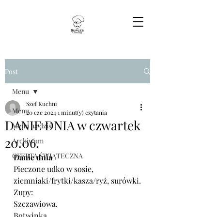
Post
Menu
Szef Kuchni
Menu
20 cze 2024
1 minut(y) czytania
DANIE DNIA w czwartek
Menu na dziś
20.06.
Archiwum
OFERTA ŚWIĄTECZNA
Danie dnia
Pieczone udko w sosie,  
ziemniaki/frytki/kasza/ryż, surówki.
Zupy:
Szczawiowa.
Botwinka.