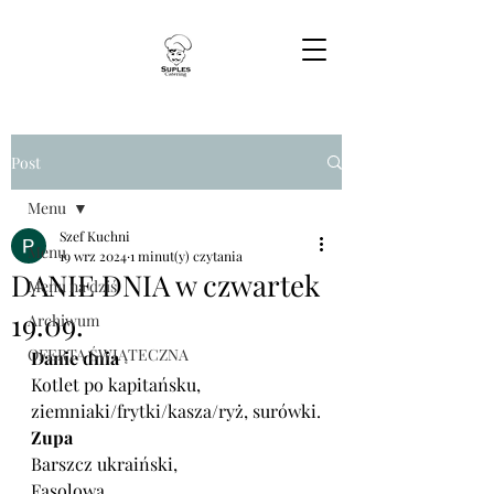
Post
Menu
Szef Kuchni
Menu
19 wrz 2024
1 minut(y) czytania
DANIE DNIA w czwartek
Menu na dziś
19.09.
Archiwum
OFERTA ŚWIĄTECZNA
Danie dnia
Kotlet po kapitańsku, 
ziemniaki/frytki/kasza/ryż, surówki.
Zupa
Barszcz ukraiński,
Fasolowa.