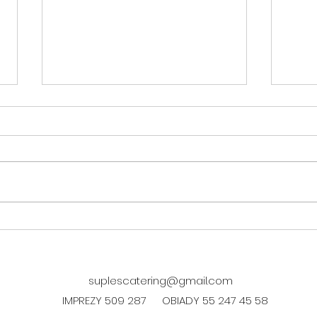
DANIE FIT w piątek 07.08
POLE
suplescatering@gmail.com
IMPREZY 509 287
OBIADY 55 247 45 58