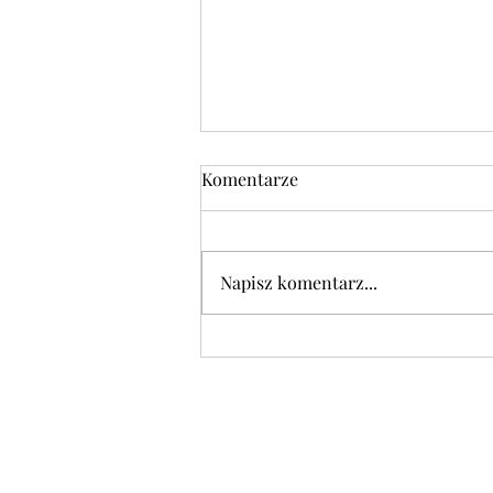
Komentarze
Napisz komentarz...
DANIE DNIA w piątek 07.08