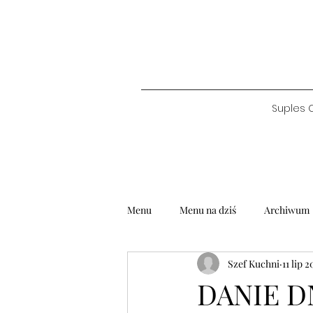
Suples 
Menu
Menu na dziś
Archiwum
Szef Kuchni
11 lip 
DANIE DN