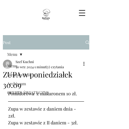
Post
Menu
Szef Kuchni
Menu
30 wrz 2024
1 minut(y) czytania
ZUPA w poniedziałek
Menu na dziś
30.09
Archiwum
OFERTA ŚWIĄTECZNA
Pomidorowa  z makaronem 10 zł.
Zupa w zestawie z daniem dnia - 
2zł.
Zupa w zestawie z II daniem - 3zł.