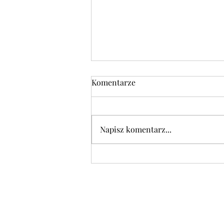
Komentarze
Napisz komentarz...
DANIE DNIA w środę 05.08