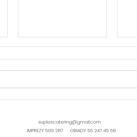
DANIE FIT w środę 05.08
suplescatering@gmail.com
IMPREZY 509 287
OBIADY 55 247 45 58