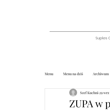
Suples 
Menu
Menu na dziś
Archiwum
Szef Kuchni
29 wrz
ZUPA w p