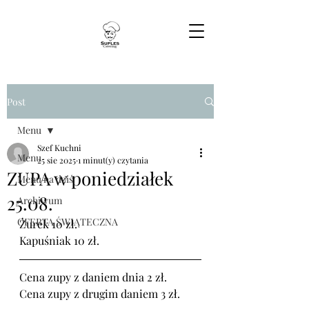
Post
Menu
Szef Kuchni
Menu
25 sie 2025
1 minut(y) czytania
ZUPA w poniedziałek
Menu na dziś
25.08.
Archiwum
OFERTA ŚWIĄTECZNA
Żurek 10 zł.
Kapuśniak 10 zł.
Cena zupy z daniem dnia 2 zł.
Cena zupy z drugim daniem 3 zł.