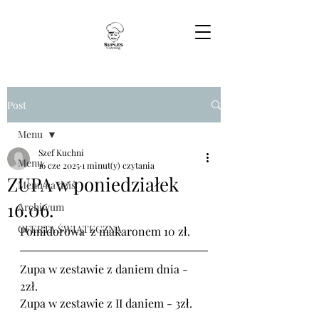
Post
Menu
Szef Kuchni
Menu
16 cze 2025
1 minut(y) czytania
ZUPA w poniedziałek
Menu na dziś
16.06.
Archiwum
OFERTA ŚWIĄTECZNA
Pomidorowa  z makaronem 10 zł.
Zupa w zestawie z daniem dnia - 
2zł.
Zupa w zestawie z II daniem - 3zł.