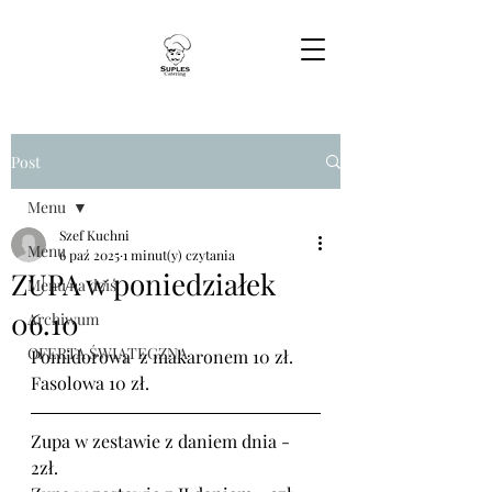
Post
Menu
Szef Kuchni
Menu
6 paź 2025
1 minut(y) czytania
ZUPA w poniedziałek
Menu na dziś
06.10
Archiwum
OFERTA ŚWIĄTECZNA
Pomidorowa  z makaronem 10 zł.
Fasolowa 10 zł.
Zupa w zestawie z daniem dnia - 
2zł.