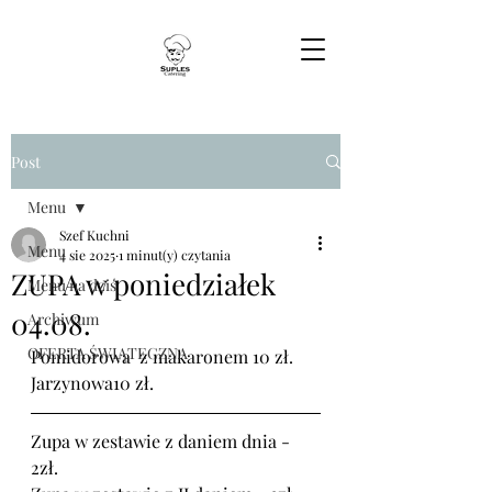
Post
Menu
Szef Kuchni
Menu
4 sie 2025
1 minut(y) czytania
ZUPA w poniedziałek
Menu na dziś
04.08.
Archiwum
OFERTA ŚWIĄTECZNA
Pomidorowa  z makaronem 10 zł.
Jarzynowa10 zł.
Zupa w zestawie z daniem dnia - 
2zł.