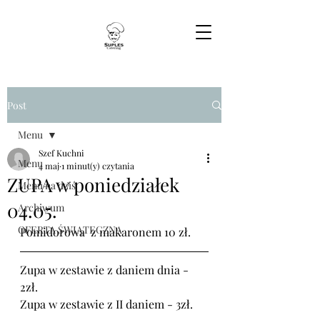
Post
Menu
Szef Kuchni
Menu
4 maj
1 minut(y) czytania
ZUPA w poniedziałek
Menu na dziś
04.05.
Archiwum
OFERTA ŚWIĄTECZNA
Pomidorowa  z makaronem 10 zł.
Zupa w zestawie z daniem dnia - 
2zł.
Zupa w zestawie z II daniem - 3zł.