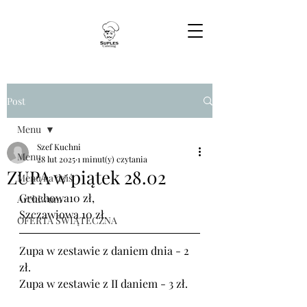
Post
Menu
Szef Kuchni
Menu
28 lut 2025
1 minut(y) czytania
ZUPA w piątek 28.02
Menu na dziś
Grochowa10 zł,
Archiwum
Szczawiowa 10 zł.
OFERTA ŚWIĄTECZNA
Zupa w zestawie z daniem dnia - 2 
zł.
Zupa w zestawie z II daniem - 3 zł.