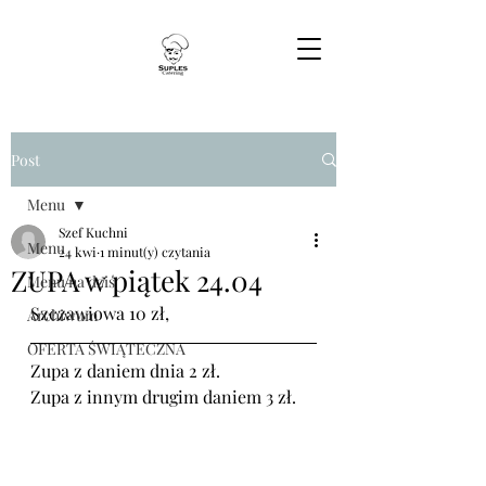
Post
Menu
Szef Kuchni
Menu
24 kwi
1 minut(y) czytania
ZUPA w piątek 24.04
Menu na dziś
Szczawiowa 10 zł,
Archiwum
OFERTA ŚWIĄTECZNA
Zupa z daniem dnia 2 zł.
Zupa z innym drugim daniem 3 zł.