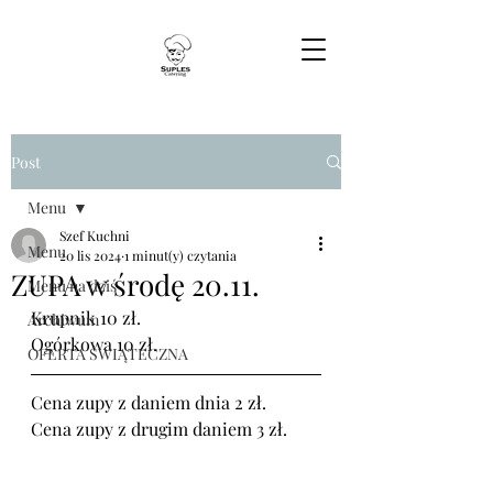
Post
Menu
Szef Kuchni
Menu
20 lis 2024
1 minut(y) czytania
ZUPA w środę 20.11.
Menu na dziś
Krupnik 10 zł.
Archiwum
Ogórkowa 10 zł.
OFERTA ŚWIĄTECZNA
Cena zupy z daniem dnia 2 zł.
Cena zupy z drugim daniem 3 zł.