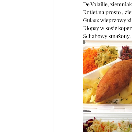
De Volaille, ziemnia
Kotlet na prosto , zi
Gulasz wieprzowy zi
Klopsy w sosie kope
Schabowy smażony, 