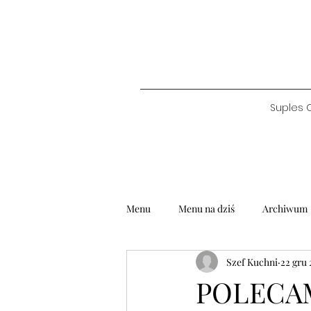
Suples 
Menu
Menu na dziś
Archiwum
Szef Kuchni
22 gru 
POLECAMY