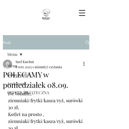
Post
Menu
Szef Kuchni
Menu
8 wrz 2025
1 minut(y) czytania
POLECAMY w
Menu na dziś
poniedziałek 08.09.
Archiwum
OFERTA ŚWIĄTECZNA
De Volaille, 
ziemniaki/frytki/kasza/ryż, surówki
30 zł,
Kotlet na prosto , 
ziemniaki/frytki/kasza/ryż, surówki 
30 zł,