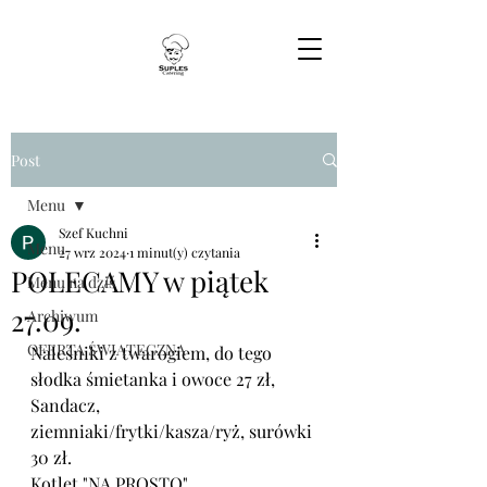
Post
Menu
Szef Kuchni
Menu
27 wrz 2024
1 minut(y) czytania
POLECAMY w piątek
Menu na dziś
27.09.
Archiwum
OFERTA ŚWIĄTECZNA
Naleśniki z twarogiem, do tego 
słodka śmietanka i owoce 27 zł,
Sandacz, 
ziemniaki/frytki/kasza/ryż, surówki 
30 zł.
Kotlet "NA PROSTO", 