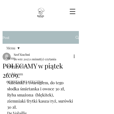
Post
Menu
Szef Kuchni
Menu
26 wrz 2025
1 minut(y) czytania
POLECAMY w piątek
Menu na dziś
26.09.
Archiwum
OFERTA ŚWIĄTECZNA
Naleśniki z twarogiem, do tego 
słodka śmietanka i owoce 30 zł,
Ryba smażona  (blękitek), 
ziemniaki/frytki/kasza/ryż, surówki 
30 zł.
De Volaille, 