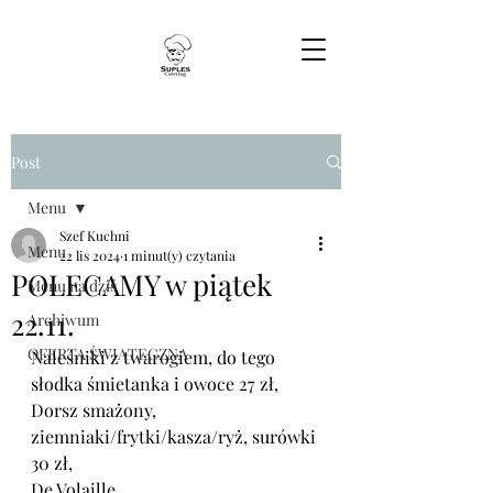
Post
Menu
Szef Kuchni
Menu
22 lis 2024
1 minut(y) czytania
POLECAMY w piątek
Menu na dziś
22.11.
Archiwum
OFERTA ŚWIĄTECZNA
Naleśniki z twarogiem, do tego 
słodka śmietanka i owoce 27 zł,
Dorsz smażony, 
ziemniaki/frytki/kasza/ryż, surówki 
30 zł,
De Volaille, 