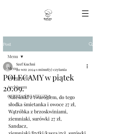
Post
Menu
Szef Kuchni
Menu
20 wrz 2024
1 minut(y) czytania
POLECAMY w piątek
Menu na dziś
20.09.
Archiwum
OFERTA ŚWIĄTECZNA
Naleśniki z twarogiem, do tego 
słodka śmietanka i owoce 27 zł,
Wątróbka z brzoskwiniami, 
ziemniaki, surówki 27 zł,
Sandacz, 
ziemniaki/frytki/kasza/ryż, surówki 