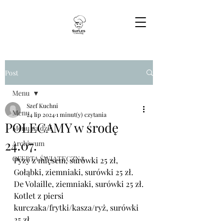
Post
Menu
Szef Kuchni
Menu
24 lip 2024
1 minut(y) czytania
POLECAMY w środę
Menu na dziś
24.07.
Archiwum
OFERTA ŚWIĄTECZNA
Pyzy z mięsem, surówki 25 zł,
Gołąbki, ziemniaki, surówki 25 zł.
De Volaille, ziemniaki, surówki 25 zł.
Kotlet z piersi 
kurczaka
/frytki/kasza/ryż, surówki 
25 zł,