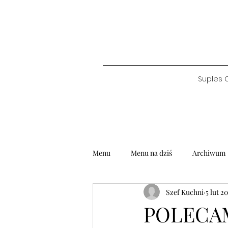
Suples 
Menu
Menu na dziś
Archiwum
Szef Kuchni
5 lut 2
POLECAMY