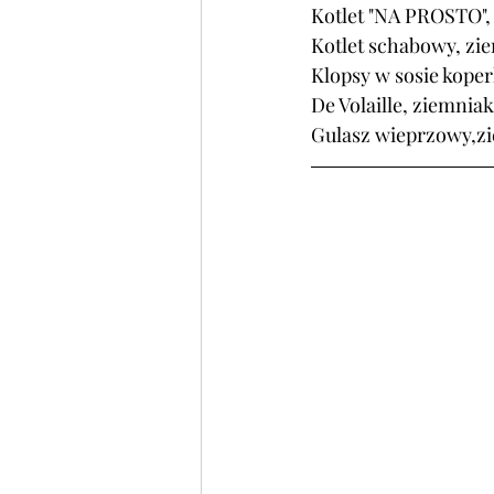
Kotlet "NA PROSTO", 
Kotlet schabowy, zie
Klopsy w sosie koper
De Volaille, ziemniak
Gulasz wieprzowy,zie