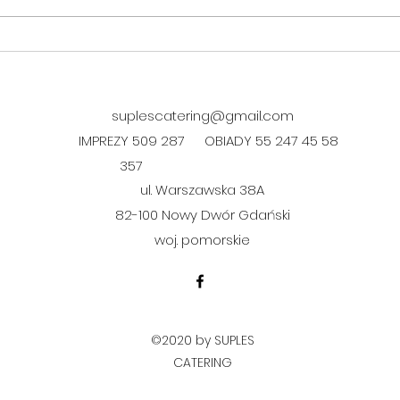
DANIE FIT w czwartek 06.08.
DANI
06.0
suplescatering@gmail.com
IMPREZY 509 287
OBIADY 55 247 45 58
357
ul. Warszawska 38A
​82-100 Nowy Dwór Gdański
woj. pomorskie
©2020 by SUPLES
CATERING